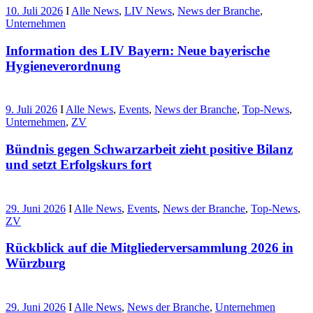
10. Juli 2026
I
Alle News
,
LIV News
,
News der Branche
,
Unternehmen
Information des LIV Bayern: Neue bayerische
Hygieneverordnung
9. Juli 2026
I
Alle News
,
Events
,
News der Branche
,
Top-News
,
Unternehmen
,
ZV
Bündnis gegen Schwarzarbeit zieht positive Bilanz
und setzt Erfolgskurs fort
29. Juni 2026
I
Alle News
,
Events
,
News der Branche
,
Top-News
,
ZV
Rückblick auf die Mitgliederversammlung 2026 in
Würzburg
29. Juni 2026
I
Alle News
,
News der Branche
,
Unternehmen