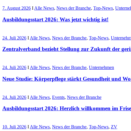
7. August 2026
I
Alle News
,
News der Branche
,
Top-News
,
Untern
Ausbildungsstart 2026: Was jetzt wichtig ist!
24. Juli 2026
I
Alle News
,
News der Branche
,
Top-News
,
Unterneh
Zentralverband bezieht Stellung zur Zukunft der ger
24. Juli 2026
I
Alle News
,
News der Branche
,
Unternehmen
Neue Studie: Körperpflege stärkt Gesundheit und Wo
24. Juli 2026
I
Alle News
,
Events
,
News der Branche
Ausbildungsstart 2026: Herzlich willkommen im Fri
10. Juli 2026
I
Alle News
,
News der Branche
,
Top-News
,
ZV