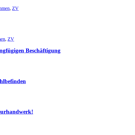
ehmen
,
ZV
men
,
ZV
ingfügigen Beschäftigung
hlbefinden
seurhandwerk!