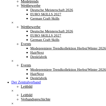
Modetrends
Wettbewerbe
Deutsche Meisterschaft 2026
EURO SKILLS 2027
German Craft Skills
×
Wettbewerbe
Deutsche Meisterschaft 2026
EURO SKILLS 2027
German Craft Skills
Events
Modepremiere Trendkollektion Herbst/Winter 202
HairNext
Denkfabrik
×
Events
Modepremiere Trendkollektion Herbst/Winter 202
HairNext
Denkfabrik
Der Zentralverband
Leitbild
×
Leitbild
Verbandsgeschichte
×