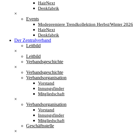
HairNext
Denkfabrik
×
Events
Modepremiere Trendkollektion Herbst/Winter 202
HairNext
Denkfabrik
Der Zentralverband
Leitbild
×
Leitbild
Verbandsgeschichte
×
Verbandsgeschichte
Verbandsorganisation
Vorstand
Innungsfinder
Mitgliedschaft
×
Verbandsorganisation
Vorstand
Innungsfinder
Mitgliedschaft
Geschäftsstelle
×