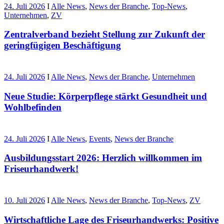
24. Juli 2026
I
Alle News
,
News der Branche
,
Top-News
,
Unternehmen
,
ZV
Zentralverband bezieht Stellung zur Zukunft der
geringfügigen Beschäftigung
24. Juli 2026
I
Alle News
,
News der Branche
,
Unternehmen
Neue Studie: Körperpflege stärkt Gesundheit und
Wohlbefinden
24. Juli 2026
I
Alle News
,
Events
,
News der Branche
Ausbildungsstart 2026: Herzlich willkommen im
Friseurhandwerk!
10. Juli 2026
I
Alle News
,
News der Branche
,
Top-News
,
ZV
Wirtschaftliche Lage des Friseurhandwerks: Positive