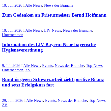
10. Juli 2026
I
Alle News
,
News der Branche
Zum Gedenken an Friseurmeister Bernd Hoffmann
10. Juli 2026
I
Alle News
,
LIV News
,
News der Branche
,
Unternehmen
Information des LIV Bayern: Neue bayerische
Hygieneverordnung
9. Juli 2026
I
Alle News
,
Events
,
News der Branche
,
Top-News
,
Unternehmen
,
ZV
Bündnis gegen Schwarzarbeit zieht positive Bilanz
und setzt Erfolgskurs fort
29. Juni 2026
I
Alle News
,
Events
,
News der Branche
,
Top-News
,
ZV