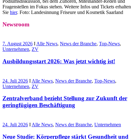
Podiumsdiskussion, bei dem Zuhören, Miteinander-Reden und
Fragenstellen im Fokus stehen.
Weitere Infos und Tickets erhalten
Sie
hier
. Foto: Landesinnung Friseure und Kosmetik Saarland
Newsroom
7. August 2026
I
Alle News
,
News der Branche
,
Top-News
,
Unternehmen
,
ZV
Ausbildungsstart 2026: Was jetzt wichtig ist!
24. Juli 2026
I
Alle News
,
News der Branche
,
Top-News
,
Unternehmen
,
ZV
Zentralverband bezieht Stellung zur Zukunft der
geringfügigen Beschäftigung
24. Juli 2026
I
Alle News
,
News der Branche
,
Unternehmen
Neue Studie: Körperpflege stärkt Gesundheit und