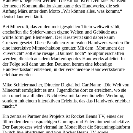
Handwerk begeistert werden. Die Aktion ist ein zentraler Baustein
der neuen Kommunikationskampagne des Handwerks, die seit
Anfang März unter dem Motto „Wir können alles, was kommt.“
deutschlandweit läuft.
Bei Minecraft, das zu den meistgespielten Titeln weltweit zählt,
erschaffen die Spieler/-innen eigene Welten und Gebäude aus
würfelförmigen Elementen. Der Kreativität sind dabei kaum
Grenzen gesetzt. Diese Parallelen zum realen Handwerk werden für
eine interaktive Mitmachaktion genutzt: Mit dem „Monument der
Zuversicht“ soll eine riesige „Daumen hoch“-Skulptur erschaffen
werden, die sich aus dem Markenlogo des Handwerks ableitet. In
der Folge soll dann um den Daumen herum eine lebendige
Handwerksstadt entstehen, in der verschiedene Handwerksberufe
erlebbar werden.
Mike Schleiermacher, Director Digital bei CarlNann: „Die Welt von
Minecraft ermöglicht es uns, Jugendliche dort zu erreichen, wo sie
sich ohnehin aufhalten. Nicht etwa mit konventioneller Werbung,
sondern mit einem interaktiven Erlebnis, das das Handwerk erlebbar
macht.“
Ein zentraler Partner des Projekts ist Rocket Beans TV, eines der
führenden deutschsprachigen Gaming- und Entertainmentkollektive.
Der Bauprozess wird viermal im Monat über die Streamingplattform
Twitch live übertragen und von Rocket Beans TV sowie