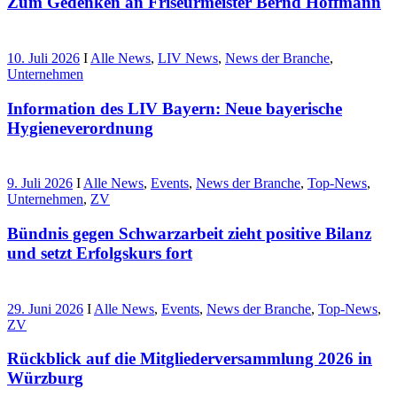
Zum Gedenken an Friseurmeister Bernd Hoffmann
10. Juli 2026
I
Alle News
,
LIV News
,
News der Branche
,
Unternehmen
Information des LIV Bayern: Neue bayerische
Hygieneverordnung
9. Juli 2026
I
Alle News
,
Events
,
News der Branche
,
Top-News
,
Unternehmen
,
ZV
Bündnis gegen Schwarzarbeit zieht positive Bilanz
und setzt Erfolgskurs fort
29. Juni 2026
I
Alle News
,
Events
,
News der Branche
,
Top-News
,
ZV
Rückblick auf die Mitgliederversammlung 2026 in
Würzburg