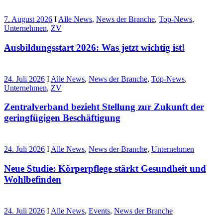
7. August 2026
I
Alle News
,
News der Branche
,
Top-News
,
Unternehmen
,
ZV
Ausbildungsstart 2026: Was jetzt wichtig ist!
24. Juli 2026
I
Alle News
,
News der Branche
,
Top-News
,
Unternehmen
,
ZV
Zentralverband bezieht Stellung zur Zukunft der
geringfügigen Beschäftigung
24. Juli 2026
I
Alle News
,
News der Branche
,
Unternehmen
Neue Studie: Körperpflege stärkt Gesundheit und
Wohlbefinden
24. Juli 2026
I
Alle News
,
Events
,
News der Branche