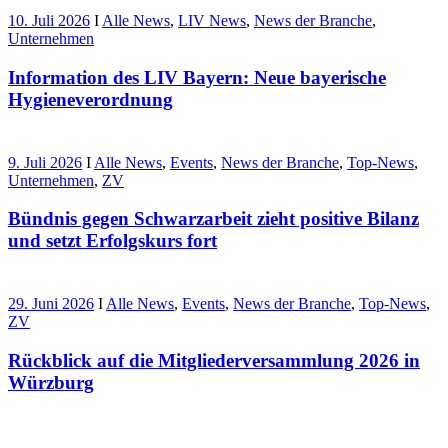
10. Juli 2026
I
Alle News
,
LIV News
,
News der Branche
,
Unternehmen
Information des LIV Bayern: Neue bayerische
Hygieneverordnung
9. Juli 2026
I
Alle News
,
Events
,
News der Branche
,
Top-News
,
Unternehmen
,
ZV
Bündnis gegen Schwarzarbeit zieht positive Bilanz
und setzt Erfolgskurs fort
29. Juni 2026
I
Alle News
,
Events
,
News der Branche
,
Top-News
,
ZV
Rückblick auf die Mitgliederversammlung 2026 in
Würzburg